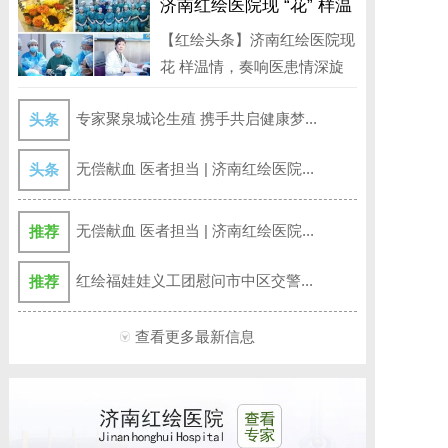
济南红绘医院现 “花” 样温
情，奏响医患情深旋律
【红绘头条】济南红绘医院现
花 样温情，奏响医患情深旋
律 3月...
专家聚泉城论生殖 携手共启健康梦...
头条
无偿献血 医者担当 | 济南红绘医院...
头条
无偿献血 医者担当 | 济南红绘医院...
推荐
红绘福娃娃义工团慰问市中区交警...
推荐
查看更多最新信息