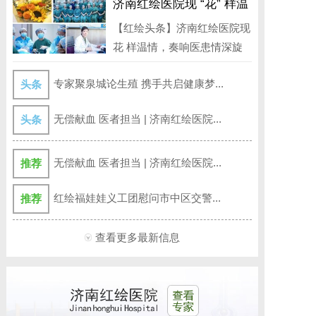
济南红绘医院现 “花” 样温
情，奏响医患情深旋律
【红绘头条】济南红绘医院现
花 样温情，奏响医患情深旋
律 3月...
专家聚泉城论生殖 携手共启健康梦...
头条
无偿献血 医者担当 | 济南红绘医院...
头条
无偿献血 医者担当 | 济南红绘医院...
推荐
红绘福娃娃义工团慰问市中区交警...
推荐
查看更多最新信息